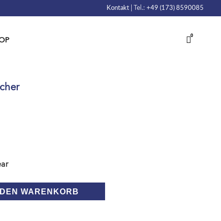
| Tel.:
Kontakt
+49 (173) 8590085
0
OP
cher
ear
 DEN WARENKORB