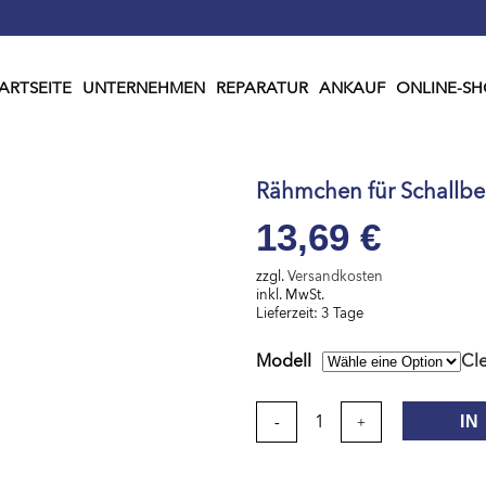
ARTSEITE
UNTERNEHMEN
REPARATUR
ANKAUF
ONLINE-SH
Rähmchen für Schallbe
13,69
€
zzgl.
Versandkosten
Lieferzeit:
3 Tage
Modell
Cl
Rähmchen
IN
für